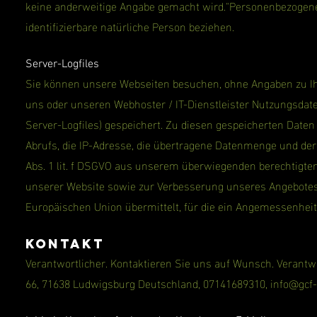
keine anderweitige Angabe gemacht wird."Personenbezogene Da
identifizierbare natürliche Person beziehen.
Server-Logfiles
Sie können unsere Webseiten besuchen, ohne Angaben zu Ih
uns oder unseren Webhoster / IT-Dienstleister Nutzungsdaten
Server-Logfiles) gespeichert. Zu diesen gespeicherten Date
Abrufs, die IP-Adresse, die übertragene Datenmenge und der 
Abs. 1 lit. f DSGVO aus unserem überwiegenden berechtigten
unserer Website sowie zur Verbesserung unseres Angebotes.
Europäischen Union übermittelt, für die ein Angemessenhei
Kontakt
Verantwortlicher. Kontaktieren Sie uns auf Wunsch. Verantwor
66, 71638 Ludwigsburg Deutschland, 07141689310,
info@gcf-