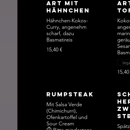
Art mit
Ar
Hähnchen
To
Hähnchen-Kokos-
Kokos
Curry, angenehm
angen
scharf, dazu
marin
Basmatireis
gerä
Sesam
15,40 €
Basma
Veg
15,40
Rumpsteak
Sc
he
Mit Salsa Verde
Zw
(Chimichurri),
st
Ofenkartoffel und
Sour Cream
Spätz