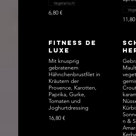
Vegetarisch
Vege
6,80 €
11,80
Fitness de
Sc
Luxe
he
Mit knusprig
Gebr
gebratenem
Mault
Hähnchenbrustfilet in
veget
Kräutern der
gemis
Provence, Karotten,
Crou
Paprika, Gurke,
karam
Tomaten und
Nüsse
Joghurtdressing
Kürbi
Sonn
16,80 €
n & 
Amara
Kerbe