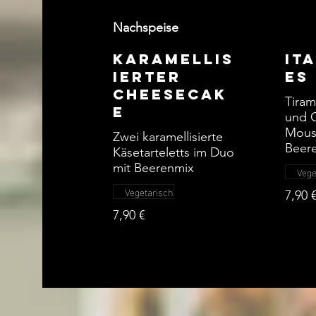
Nachspeise
Karamellis
It
ierter
es
Cheesecak
Tiram
e
und 
Mouss
Zwei karamellisierte
Beer
Käsetarteletts im Duo
mit Beerenmix
Vege
Vegetarisch
7,90 
7,90 €