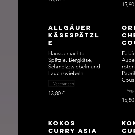
15,80
Allgäuer
Or
Käsespätzl
ch
e
Co
Hausgemachte
Falaf
Spätzle, Bergkäse,
Auber
Schmelzzwiebeln und
roten
Lauchzwiebeln
Papri
Cous
Vegetarisch
Veg
13,80 €
15,80
Kokos
Ko
Curry Asia
Cu