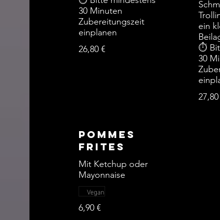
⏱ Bitte mindestens
Schm
30 Minuten
Troll
Zubereitungszeit
ein k
einplanen
Beila
⏱ Bit
26,80 €
30 M
Zuber
einpl
27,80
Pommes
Frites
Mit Ketchup oder
Mayonnaise
Vegan
6,90 €