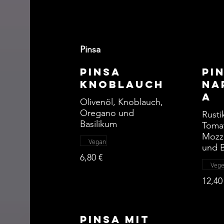
Pinsa
Pinsa
Pi
Knoblauch
Na
a
Olivenöl, Knoblauch,
Oregano und
Rusti
Basilikum
Toma
Mozza
Vegan
und B
6,80 €
Vege
12,40
Pinsa mit