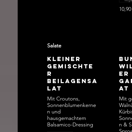
10,90
Salate
Kleiner
Bu
gemischte
Wi
r
er
Beilagensa
Ga
lat
at
Mit Croutons,
Mit g
Sonnenblumenkerne
Waln
n und
Kürbi
hausgemachtem
Sonn
Balsamico-Dressing
n & 
Spro