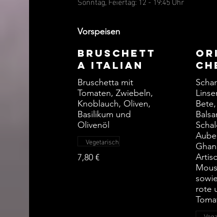
Sonntag, Feiertag: 12 - 19:45 Uhr
Vorspeisen
Bruschett
Or
a Italian
ch
Bruschetta mit
Schar
Tomaten, Zwiebeln,
Linse
Knoblauch, Oliven,
Bete,
Basilikum und
Balsa
Olivenöl
Schal
Aube
Vegetarisch
Ghan
Artis
7,80 €
Mous
sowie
rote 
Toma
Veg