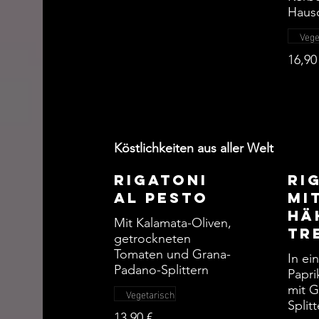
Haus
Vege
16,90
Köstlichkeiten aus aller Welt
Rigatoni
Ri
al Pesto
mi
Hä
Mit Kalamata-Oliven,
tr
getrockneten
Tomaten und Grana-
In ei
Padano-Splittern
Papri
mit 
Vegetarisch
Split
13,90 €