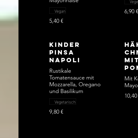
Mayonnaise
Vege
Vegan
6,90 
5,40 €
Kinder
Hä
Pinsa
ch
Napoli
mi
Po
Rustikale
Tomatensauce mit
Mit 
Mozzarella, Oregano
Mayo
und Basilikum
10,40
Vegetarisch
9,80 €