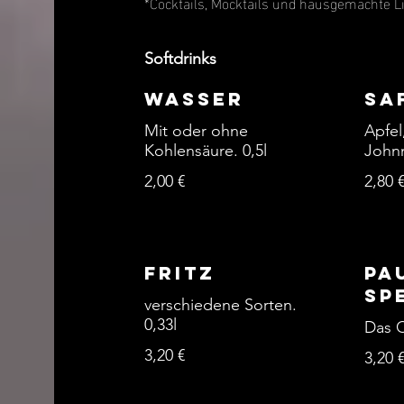
*Cocktails, Mocktails und hausgemachte 
Softdrinks
Wasser
Sa
Mit oder ohne
Apfel
Kohlensäure. 0,5l
Johnn
2,00 €
2,80 
Fritz
Pa
Sp
verschiedene Sorten.
0,33l
Das O
3,20 €
3,20 