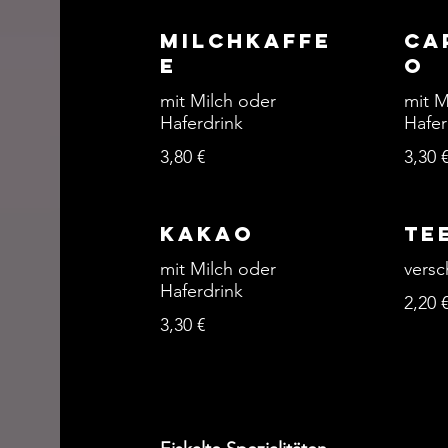
Milchkaffe
Ca
e
o
mit Milch oder
mit M
Haferdrink
Hafer
3,80 €
3,30 
Kakao
Te
mit Milch oder
versc
Haferdrink
2,20 
3,30 €