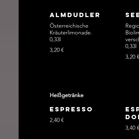
Almdudler
Se
Österreichische
Regi
Kräuterlimonade.
Bioli
0,33l
versc
0,33l
3,20 €
3,20 
Heißgetränke
Espresso
Es
do
2,40 €
3,40 