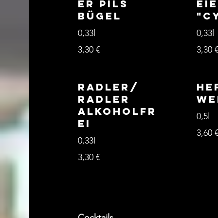
er Pils
ei
Bügel
"C
0,33l
0,33l
3,30 €
3,30 
Radler/
He
Radler
We
alkoholfr
0,5l
ei
3,60 
0,33l
3,30 €
Cocktails