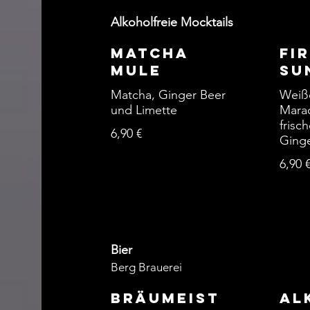
Alkoholfreie Mocktails
Matcha
Fi
Mule
Su
Matcha, Ginger Beer
Weiße
und Limette
Marac
frisc
6,90 €
Ging
6,90 
Bier
Berg Brauerei
Bräumeist
Al