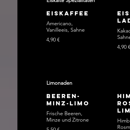
Eiskalte Spezialitäten
Eiskaffee
Ei
la
Americano,
Vanilleeis, Sahne
Kakao
Sahn
4,90 €
4,90 
Limonaden
Beeren-
Hi
Minz-Limo
Ro
Li
Frische Beeren,
Minze und Zitrone
Himb
Rosm
5,50 €