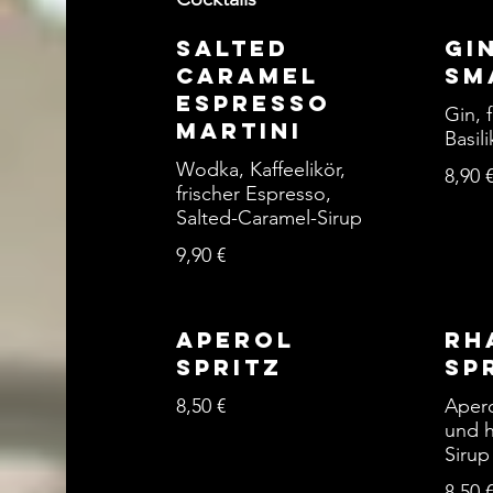
Salted
Gi
Caramel
Sm
Espresso
Gin, 
Martini
Basil
Wodka, Kaffeelikör,
8,90 
frischer Espresso,
Salted-Caramel-Sirup
9,90 €
Aperol
Rh
Spritz
Sp
8,50 €
Apero
und 
Sirup
8,50 